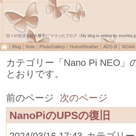
日々の生活を好き勝手につづったブログ（My blog is written by inoshita.j
Blog
Note
PhotoGallery
HomeWeather
ADS-B
NOA
カテゴリー「Nano Pi NE
とおりです。
前のページ
次のページ
NanoPiのUPSの復旧
2024/03/16 17:43
カテゴリー