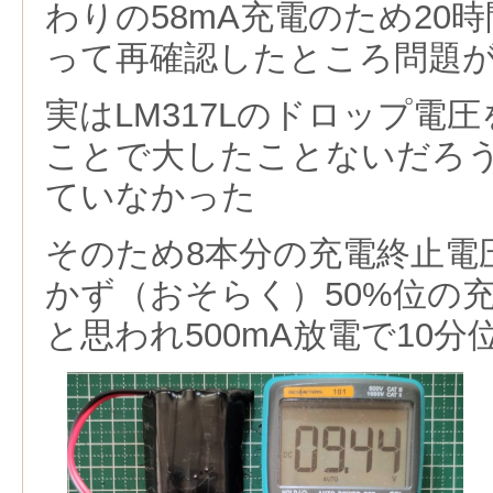
わりの58mA充電のため20
って再確認したところ問題
実はLM317Lのドロップ電
ことで大したことないだろう
ていなかった
そのため8本分の充電終止電圧
かず（おそらく）50%位の
と思われ500mA放電で10