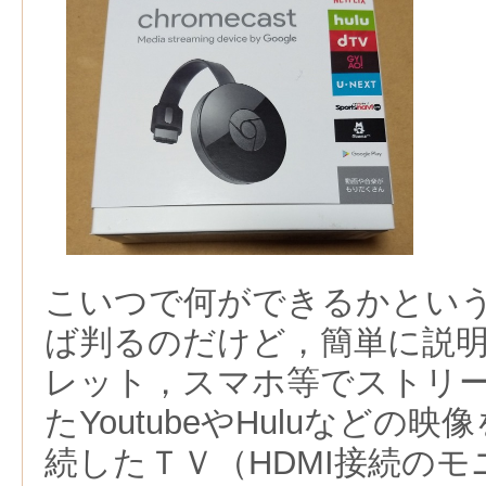
こいつで何ができるかとい
ば判るのだけど，簡単に説
レット，スマホ等でストリ
たYoutubeやHuluなどの映像を
続したＴＶ（HDMI接続の