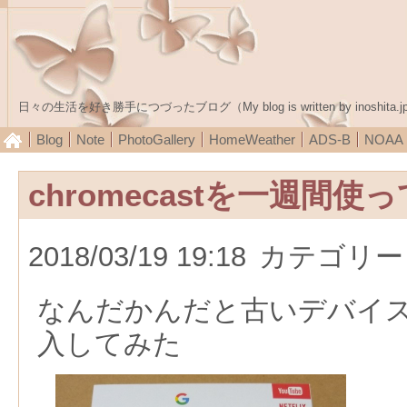
日々の生活を好き勝手につづったブログ（My blog is written by inoshita.j
Blog
Note
PhotoGallery
HomeWeather
ADS-B
NOA
chromecastを一週間使
2018/03/19 19:18
カテゴリー
なんだかんだと古いデバイ
入してみた