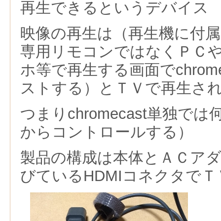
再生できるというデバイス
映像の再生は（再生機に付
専用リモコンではなくＰＣ
ホ等で再生する画面でchrom
ストする）とＴＶで再生さ
つまりchromecast単独
からコントロールする）
製品の構成は本体とＡＣア
びているHDMIコネクタでＴ