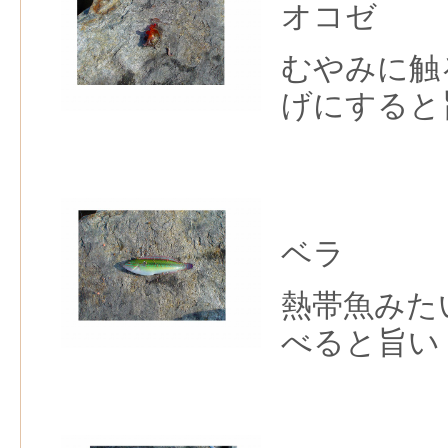
オコゼ
むやみに触
げにすると
ベラ
熱帯魚みた
べると旨い