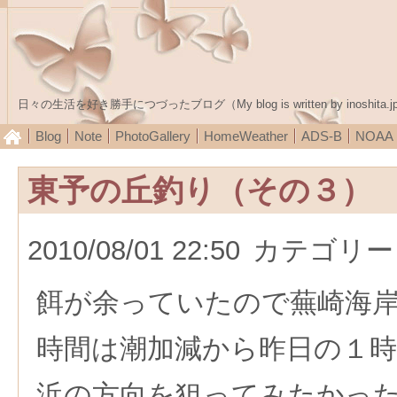
日々の生活を好き勝手につづったブログ（My blog is written by inoshita.j
Blog
Note
PhotoGallery
HomeWeather
ADS-B
NOA
東予の丘釣り（その３）
2010/08/01 22:50
カテゴリー
餌が余っていたので蕪崎海
時間は潮加減から昨日の１
浜の方向を狙ってみたかっ