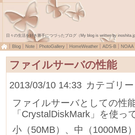
日々の生活を好き勝手につづったブログ（My blog is written by inoshita.j
Blog
Note
PhotoGallery
HomeWeather
ADS-B
NOA
ファイルサーバの性能
2013/03/10 14:33
カテゴリー
ファイルサーバとしての性
「CrystalDiskMark」を
小（50MB）、中（1000MB