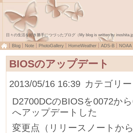
日々の生活を好き勝手につづったブログ（My blog is written by inoshita.j
Blog
Note
PhotoGallery
HomeWeather
ADS-B
NOA
BIOSのアップデート
2013/05/16 16:39
カテゴリー
D2700DCのBIOSを0072から007
へアップデートした
変更点（リリースノートから7