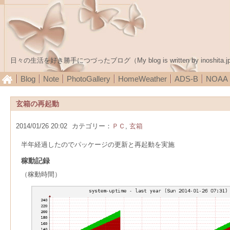
日々の生活を好き勝手につづったブログ（My blog is written by inoshita.j
Blog
Note
PhotoGallery
HomeWeather
ADS-B
NOA
玄箱の再起動
2014/01/26 20:02
カテゴリー：
ＰＣ
,
玄箱
半年経過したのでパッケージの更新と再起動を実施
稼動記録
（稼動時間）