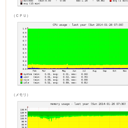
（ＣＰＵ）
（メモリ）