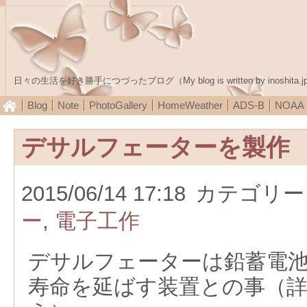
日々の生活を好き勝手につづったブログ（My blog is written by inoshita.j
Blog
Note
PhotoGallery
HomeWeather
ADS-B
NOA
デサルフェーターを製作
2015/06/14 17:18
カテゴリー
ー
,
電子工作
デサルフェーターは鉛蓄電
寿命を延ばす装置との事（