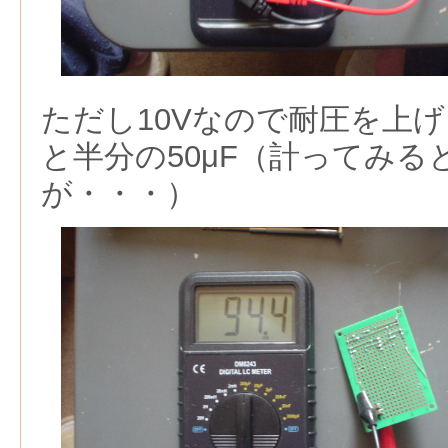
ただし10Vなので耐圧を上
と半分の50μF（計ってみると
が・・・）