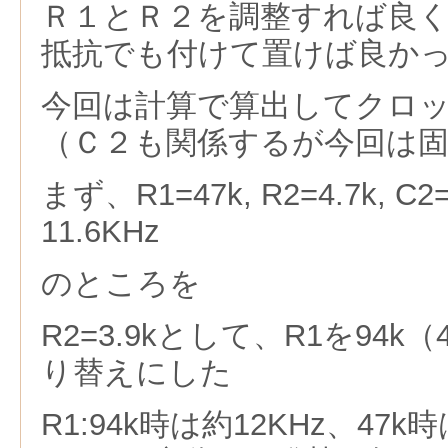
Ｒ１とＲ２を調整すれば良
抵抗でも付けて置けば良か
今回は計算で算出してクロ
（Ｃ２も関係するが今回は
まず、R1=47k, R2=4.7k, C2
11.6KHz
のところを
R2=3.9kとして、R1を94k（
り替えにした
R1:94k時は約12KHz、47k