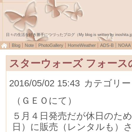
日々の生活を好き勝手につづったブログ（My blog is written by inoshita.j
Blog
Note
PhotoGallery
HomeWeather
ADS-B
NOA
スターウォーズ フォース
2016/05/02 15:43
カテゴリー
（ＧＥＯにて）
５月４日発売だが休日のた
日）に販売（レンタルも）