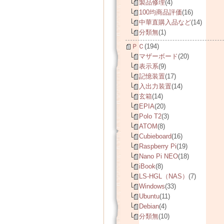
製品修理
(4)
100均商品評価
(16)
中華直購入品など
(14)
分類無
(1)
ＰＣ
(194)
マザーボード
(20)
表示系
(9)
記憶装置
(17)
入出力装置
(14)
玄箱
(14)
EPIA
(20)
Polo T2
(3)
ATOM
(8)
Cubieboard
(16)
Raspberry Pi
(19)
Nano Pi NEO
(18)
iBook
(8)
LS-HGL（NAS）
(7)
Windows
(33)
Ubuntu
(11)
Debian
(4)
分類無
(10)