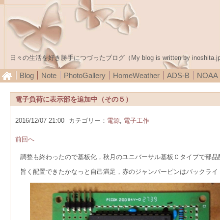
日々の生活を好き勝手につづったブログ（My blog is written by inoshita.j
Blog
Note
PhotoGallery
HomeWeather
ADS-B
NOA
電子負荷に表示部を追加中（その５）
2016/12/07 21:00
カテゴリー：
電源
,
電子工作
前回へ
調整も終わったので基板化，秋月のユニバーサル基板Ｃタイプで部品
旨く配置できたかなっと自己満足，赤のジャンパーピンはバックライ