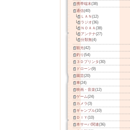
携帯端末
(38)
通信
(40)
ＬＡＮ
(12)
ラジオ
(36)
ＮＯＡＡ
(38)
アンテナ
(27)
分類無
(4)
観光
(42)
釣り
(54)
３Ｄプリンタ
(30)
ドローン
(9)
園芸
(20)
車
(24)
映画・音楽
(12)
ゲーム
(24)
カメラ
(3)
ギャンブル
(10)
ＤＩＹ
(10)
本サーバ関連
(36)