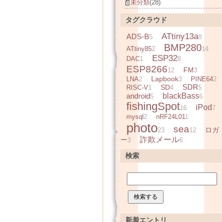
未分類
(28)
タグクラウド
ATtiny13a
ADS-B
5
8
BMP280
ATtiny85
2
14
ESP32
DAC
1
8
ESP8266
FM
12
3
Lapbook
LNA
2
3
PINE64
2
SDR
SD
RISC-V
1
4
5
android
blackBass
5
6
fishingSpot
iPod
16
7
mysql
2
nRF24L01
1
photo
sea
ロガ
23
12
詐欺メール
ー
3
6
検索
新着エントリ