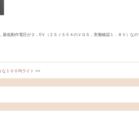
，最低動作電圧が２．0Ｖ（２ＳＪ５５４のＶＧＳ，実働確認１．８Ｖ）なの
うな１００均ライト