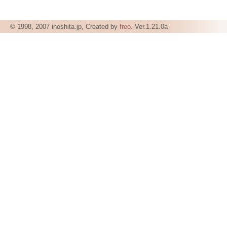
© 1998, 2007 inoshita.jp, Created by
freo
. Ver.1.21.0a