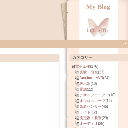
My Blog
カテゴリー
電子工作
(176)
実験・研究
(23)
Arduino・AVR
(24)
表示器
(10)
電源
(22)
デサルフェーター
(10)
オシロスコープ
(14)
気象センサー
(46)
ライト
(12)
測定器・装置
(29)
オーディオ
(25)