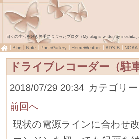
日々の生活を好き勝手につづったブログ（My blog is written by inoshita.j
Blog
Note
PhotoGallery
HomeWeather
ADS-B
NOA
ドライブレコーダー（駐
2018/07/29 20:34
カテゴリー
前回へ
現状の電源ラインに合わせ