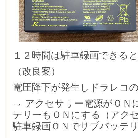
１２時間は駐車録画できる
（改良案）
電圧降下が発生しドラレコ
→ アクセサリー電源がＯＮ
テリーもＯＮにする（アクセサ
駐車録画ＯＮでサブバッテ