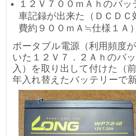
１２Ｖ７００ｍＡｈのバッ
車記録が出来た（ＤＣＤＣ
費約９００ｍＡ≒仕様１Ａ
ポータブル電源（利用頻度
いた１２Ｖ７．２Ａｈのバ
入）を取り出して付けた（
年入れ替えたバッテリーで