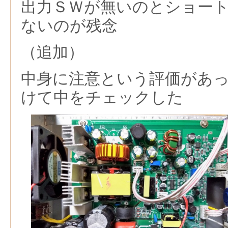
出力ＳＷが無いのと
ショー
ないの
が残念
（追加）
中身に注意という評価があ
けて中をチェックした