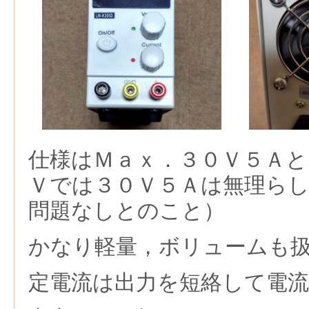
仕様はＭａｘ．３０Ｖ５Ａと
Ｖでは３０Ｖ５Ａは無理ら
問題なしとのこと）
かなり軽量，ボリュームも
定電流は出力を短絡して電