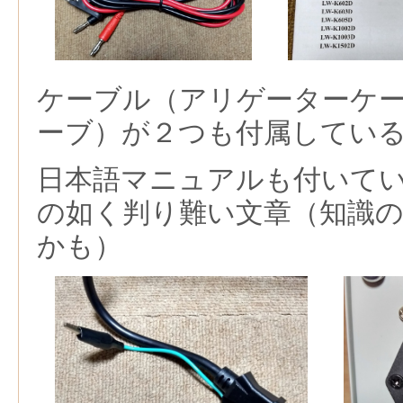
ケーブル（
アリゲーターケ
ーブ
）が２つも付属してい
日本語マニュアルも付いて
の如く判り難い文章（知識
かも）