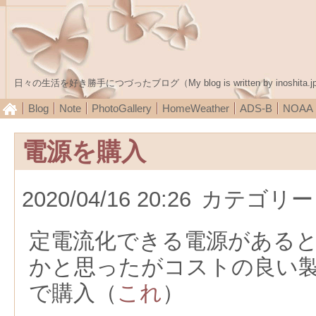
日々の生活を好き勝手につづったブログ（My blog is written by inoshita.j
Blog
Note
PhotoGallery
HomeWeather
ADS-B
NOA
電源を購入
2020/04/16 20:26
カテゴリー
定電流化できる電源がある
かと思ったがコストの良い
で購入（
これ
）