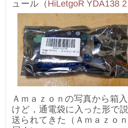
ュール（
HiLetgoR YDA138 2
Ａｍａｚｏｎの写真から箱
けど，通電袋に入った形で
送られてきた（Ａｍａｚｏ