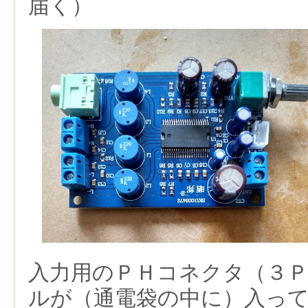
届く）
入力用のＰＨコネクタ（３
ルが（通電袋の中に）入っ