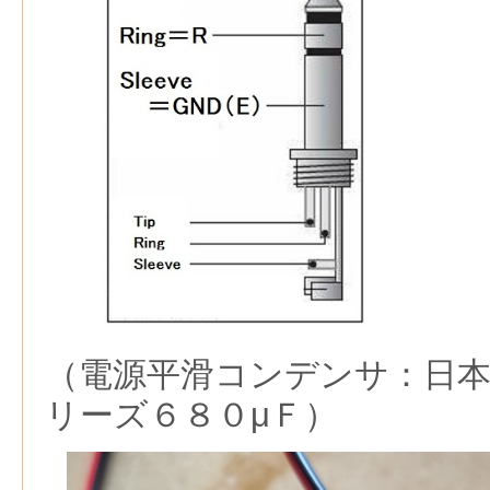
（電源平滑コンデンサ：日
リーズ６８０μＦ）