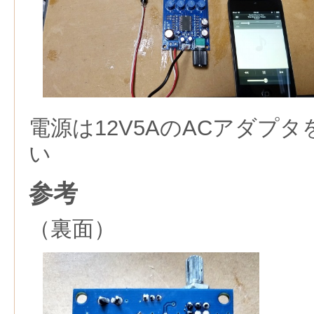
電源は12V5AのACアダプ
い
参考
（裏面）