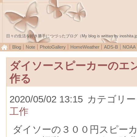
日々の生活を好き勝手につづったブログ（My blog is written by inoshita.j
Blog
Note
PhotoGallery
HomeWeather
ADS-B
NOA
ダイソースピーカーのエ
作る
2020/05/02 13:15
カテゴリー
工作
ダイソーの３００円スピー