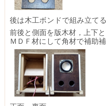
後は木工ボンドで組み立て
前後と側面を版木材，上下と
ＭＤＦ材にして角材で補助補