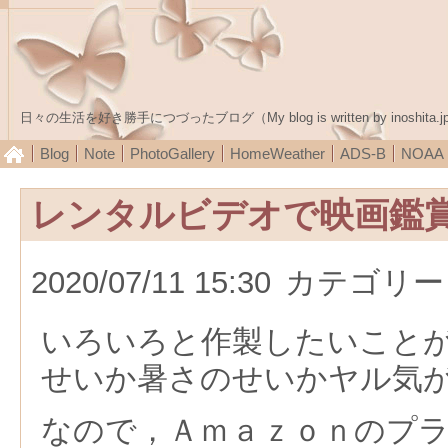
日々の生活を好き勝手につづったブログ（My blog is written by inoshita.j
Blog
Note
PhotoGallery
HomeWeather
ADS-B
NOA
レンタルビデオで映画鑑
2020/07/11 15:30
カテゴリー
いろいろと作製したいこと
せいか暑さのせいかヤル気
なので，Ａｍａｚｏｎのプ