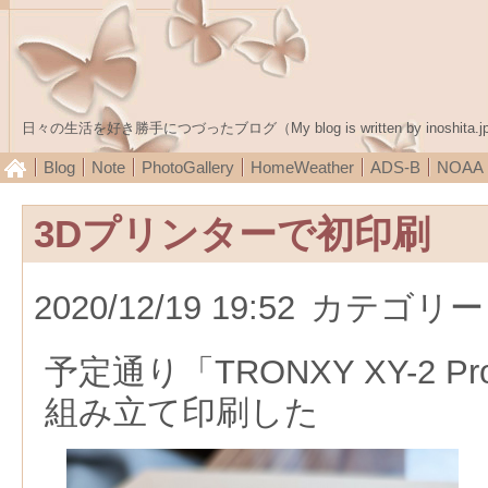
日々の生活を好き勝手につづったブログ（My blog is written by inoshita.j
Blog
Note
PhotoGallery
HomeWeather
ADS-B
NOA
3Dプリンターで初印刷
2020/12/19 19:52
カテゴリー
予定通り「TRONXY XY-2 
組み立て印刷した