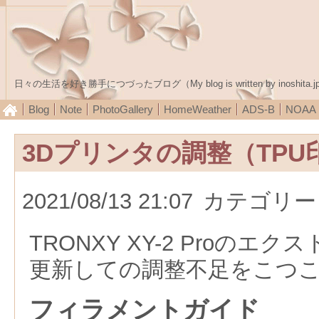
日々の生活を好き勝手につづったブログ（My blog is written by inoshita.j
Blog
Note
PhotoGallery
HomeWeather
ADS-B
NOA
3Dプリンタの調整（TP
2021/08/13 21:07
カテゴリー
TRONXY XY-2 Proのエク
更新しての調整不足をこつ
フィラメントガイド