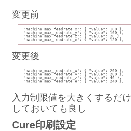
変更前
 "machine_max_feedrate_x": { "value": 100 },
 "machine_max_feedrate_y": { "value": 100 },
 "machine_max_feedrate_z": { "value": 20 },
 "machine_max_feedrate_e": { "value": 120 },
変更後
 "machine_max_feedrate_x": { "value": 200 },
 "machine_max_feedrate_y": { "value": 200 },
 "machine_max_feedrate_z": { "value": 40 },
 "machine_max_feedrate_e": { "value": 240 },
入力制限値を大きくするだ
しておいても良し
Cure印刷設定