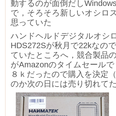
動するのが面倒だしWindow
で，そろそろ新しいオシロ
思っていた
ハンドヘルドデジタルオシロ
HDS272Sが秋月で22kな
ていたところへ，競合製品のHA
がAmazonのタイムセール
８ｋだったので購入を決定
のか次の日には売り切れて