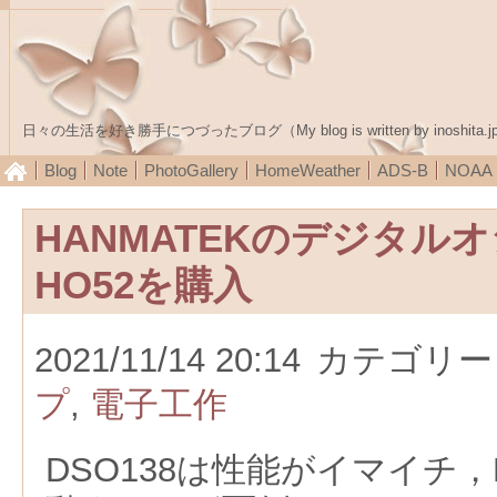
日々の生活を好き勝手につづったブログ（My blog is written by inoshita.j
Blog
Note
PhotoGallery
HomeWeather
ADS-B
NOA
HANMATEKのデジタル
HO52を購入
2021/11/14 20:14
カテゴリー
プ
,
電子工作
DSO138は性能がイマイチ，D