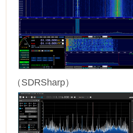
（SDRSharp）