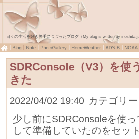
日々の生活を好き勝手につづったブログ（My blog is written by inoshita.j
Blog
Note
PhotoGallery
HomeWeather
ADS-B
NOA
SDRConsole（V3）
きた
2022/04/02 19:40
カテゴリー
少し前にSDRConsoleを使
して準備していたのをセッ