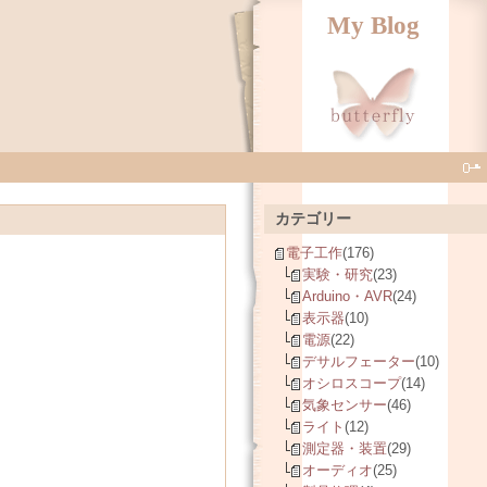
My Blog
カテゴリー
電子工作
(176)
実験・研究
(23)
Arduino・AVR
(24)
表示器
(10)
電源
(22)
デサルフェーター
(10)
オシロスコープ
(14)
気象センサー
(46)
ライト
(12)
測定器・装置
(29)
オーディオ
(25)