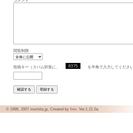
コメント
閲覧制限
投稿キー（スパム対策に、
を半角で入力してくださ
© 1998, 2007 inoshita.jp, Created by
freo
. Ver.1.21.0a