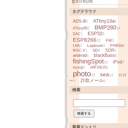
未分類
(28)
タグクラウド
ATtiny13a
ADS-B
5
8
BMP280
ATtiny85
2
14
ESP32
DAC
1
8
ESP8266
FM
12
3
Lapbook
LNA
2
3
PINE64
2
SDR
SD
RISC-V
1
4
5
android
blackBass
5
6
fishingSpot
iPod
16
7
mysql
2
nRF24L01
1
photo
sea
ロガ
23
12
詐欺メール
ー
3
6
検索
新着エントリ