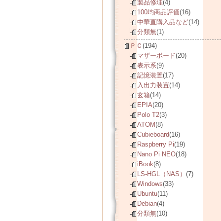
製品修理
(4)
100均商品評価
(16)
中華直購入品など
(14)
分類無
(1)
ＰＣ
(194)
マザーボード
(20)
表示系
(9)
記憶装置
(17)
入出力装置
(14)
玄箱
(14)
EPIA
(20)
Polo T2
(3)
ATOM
(8)
Cubieboard
(16)
Raspberry Pi
(19)
Nano Pi NEO
(18)
iBook
(8)
LS-HGL（NAS）
(7)
Windows
(33)
Ubuntu
(11)
Debian
(4)
分類無
(10)