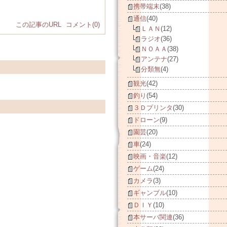
携帯端末
(38)
通信
(40)
この記事のURL
コメント(0)
ＬＡＮ
(12)
ラジオ
(36)
ＮＯＡＡ
(38)
アンテナ
(27)
分類無
(4)
観光
(42)
釣り
(54)
３Ｄプリンタ
(30)
ドローン
(9)
園芸
(20)
車
(24)
映画・音楽
(12)
ゲーム
(24)
カメラ
(3)
ギャンブル
(10)
ＤＩＹ
(10)
本サーバ関連
(36)