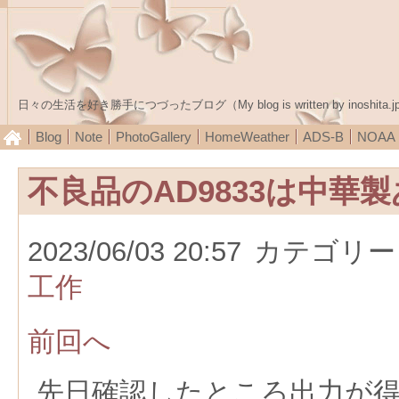
日々の生活を好き勝手につづったブログ（My blog is written by inoshita.j
Blog
Note
PhotoGallery
HomeWeather
ADS-B
NOA
不良品のAD9833は中華
2023/06/03 20:57
カテゴリー
工作
前回へ
先日確認したところ出力が