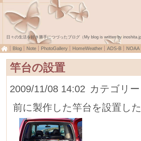
日々の生活を好き勝手につづったブログ（My blog is written by inoshita.j
Blog
Note
PhotoGallery
HomeWeather
ADS-B
NOA
竿台の設置
2009/11/08 14:02
カテゴリー
前に製作した竿台を設置し