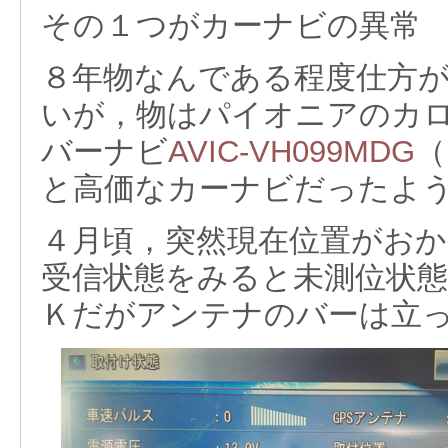
その１つがカーナビの異常
８年物なんである程度仕方
いが，物はパイオニアのカロ
バーナビ
AVIC-VH099MDG
（
と高価なカーナビだったよ
４月頃，突然現在位置がお
受信状態をみると未測位状態
Ｋだがアンテナのバーは立