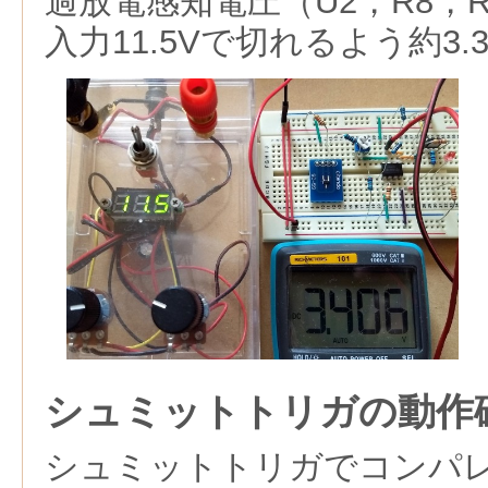
過放電感知電圧（U2，R8，
入力11.5Vで切れるよう約3.
シュミットトリガの動作
シュミットトリガでコンパ