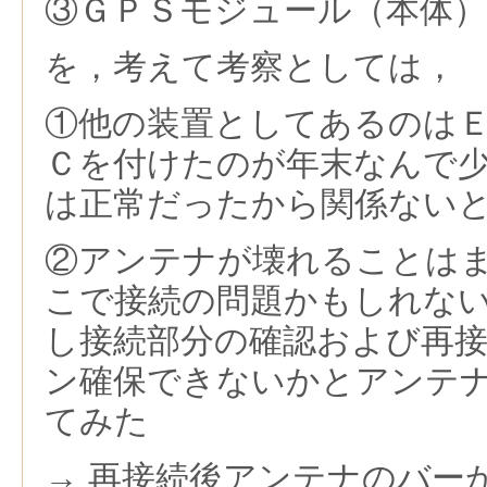
③ＧＰＳモジュール（本体
を，考えて考察としては，
①他の装置としてあるのは
Ｃを付けたのが年末なんで
は正常だったから関係ない
②アンテナが壊れることは
こで接続の問題かもしれな
し接続部分の確認および再
ン確保できないかとアンテ
てみた
→ 再接続後アンテナのバー