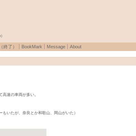
p）
A（終了）
BookMark
Message
About
て高速の車両が多い。
ーもいたが、奈良とか和歌山、岡山がいた）
。