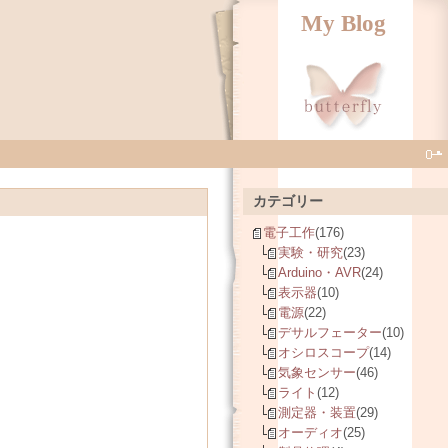
My Blog
カテゴリー
電子工作
(176)
実験・研究
(23)
Arduino・AVR
(24)
表示器
(10)
電源
(22)
デサルフェーター
(10)
オシロスコープ
(14)
気象センサー
(46)
ライト
(12)
測定器・装置
(29)
オーディオ
(25)