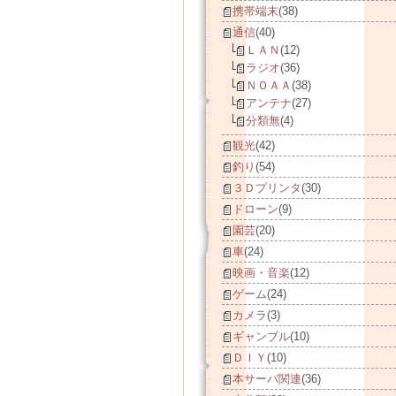
携帯端末
(38)
通信
(40)
ＬＡＮ
(12)
ラジオ
(36)
ＮＯＡＡ
(38)
アンテナ
(27)
分類無
(4)
観光
(42)
釣り
(54)
３Ｄプリンタ
(30)
ドローン
(9)
園芸
(20)
車
(24)
映画・音楽
(12)
ゲーム
(24)
カメラ
(3)
ギャンブル
(10)
ＤＩＹ
(10)
本サーバ関連
(36)