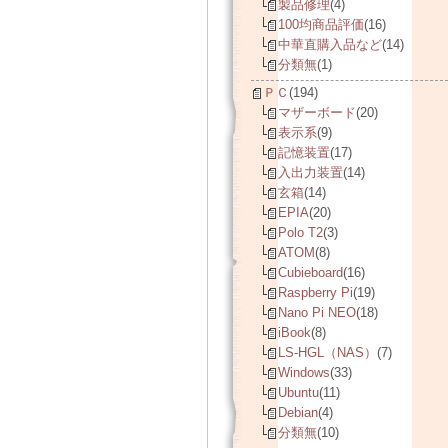
製品修理
(4)
100均商品評価
(16)
中華直購入品など
(14)
分類無
(1)
ＰＣ
(194)
マザーボード
(20)
表示系
(9)
記憶装置
(17)
入出力装置
(14)
玄箱
(14)
EPIA
(20)
Polo T2
(3)
ATOM
(8)
Cubieboard
(16)
Raspberry Pi
(19)
Nano Pi NEO
(18)
iBook
(8)
LS-HGL（NAS）
(7)
Windows
(33)
Ubuntu
(11)
Debian
(4)
分類無
(10)