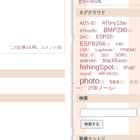
未分類
(28)
タグクラウド
ATtiny13a
ADS-B
5
8
BMP280
ATtiny85
2
14
ESP32
DAC
1
8
ESP8266
FM
12
3
この記事のURL
コメント(0)
Lapbook
LNA
2
3
PINE64
2
SDR
SD
RISC-V
1
4
5
android
blackBass
5
6
fishingSpot
iPod
16
7
mysql
2
nRF24L01
1
photo
sea
ロガ
23
12
詐欺メール
ー
3
6
検索
新着エントリ