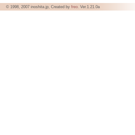
© 1998, 2007 inoshita.jp, Created by
freo
. Ver.1.21.0a