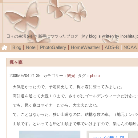
日々の生活を好き勝手につづったブログ（My blog is written by inoshita.j
Blog
Note
PhotoGallery
HomeWeather
ADS-B
NOA
梶ヶ森
2009/05/04 21:35
カテゴリー：
観光
タグ：
photo
天気悪かったので、予定変更して、梶ヶ森に登ってみました。
高知道を通って大豊ＩＣまで、さすがにゴールデンウィークだけあっ
でも、梶ヶ森はマイナーだから、大丈夫だよね。
て、ことはなかった、狭い山道なのに、結構な数の車。（地元ナンバ
山頂です。といっても殆ど山頂まで車でいけますので、楽ちんの場所