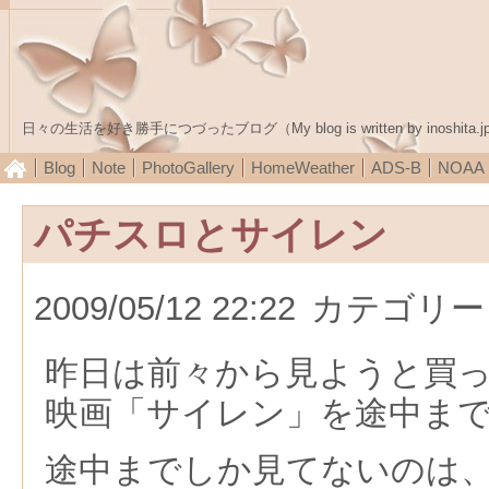
日々の生活を好き勝手につづったブログ（My blog is written by inoshita.j
Blog
Note
PhotoGallery
HomeWeather
ADS-B
NOA
パチスロとサイレン
2009/05/12 22:22
カテゴリー
昨日は前々から見ようと買
映画「サイレン」を途中ま
途中までしか見てないのは