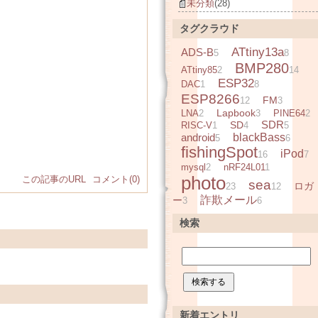
未分類
(28)
タグクラウド
ATtiny13a
ADS-B
5
8
BMP280
ATtiny85
2
14
ESP32
DAC
1
8
ESP8266
FM
12
3
Lapbook
LNA
2
3
PINE64
2
SDR
SD
RISC-V
1
4
5
android
blackBass
5
6
fishingSpot
iPod
16
7
mysql
2
nRF24L01
1
photo
この記事のURL
コメント(0)
sea
ロガ
23
12
詐欺メール
ー
3
6
検索
新着エントリ