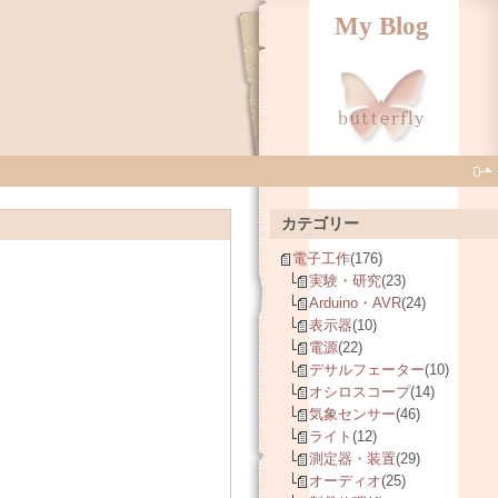
My Blog
カテゴリー
電子工作
(176)
実験・研究
(23)
Arduino・AVR
(24)
表示器
(10)
電源
(22)
デサルフェーター
(10)
オシロスコープ
(14)
気象センサー
(46)
ライト
(12)
測定器・装置
(29)
オーディオ
(25)