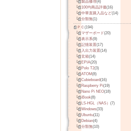
製品修理
(4)
100均商品評価
(16)
中華直購入品など
(14)
分類無
(1)
ＰＣ
(194)
マザーボード
(20)
表示系
(9)
記憶装置
(17)
入出力装置
(14)
玄箱
(14)
EPIA
(20)
Polo T2
(3)
ATOM
(8)
Cubieboard
(16)
Raspberry Pi
(19)
Nano Pi NEO
(18)
iBook
(8)
LS-HGL（NAS）
(7)
Windows
(33)
Ubuntu
(11)
Debian
(4)
分類無
(10)