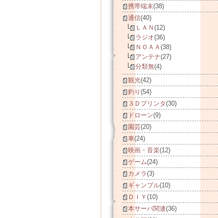
携帯端末
(38)
通信
(40)
ＬＡＮ
(12)
ラジオ
(36)
ＮＯＡＡ
(38)
アンテナ
(27)
分類無
(4)
観光
(42)
釣り
(54)
３Ｄプリンタ
(30)
ドローン
(9)
園芸
(20)
車
(24)
映画・音楽
(12)
ゲーム
(24)
カメラ
(3)
ギャンブル
(10)
ＤＩＹ
(10)
本サーバ関連
(36)