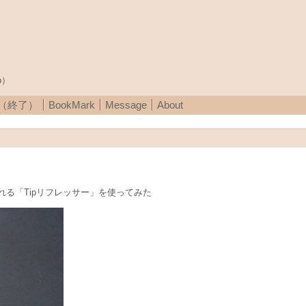
p）
A（終了）
BookMark
Message
About
る「Tipリフレッサー」を使ってみた