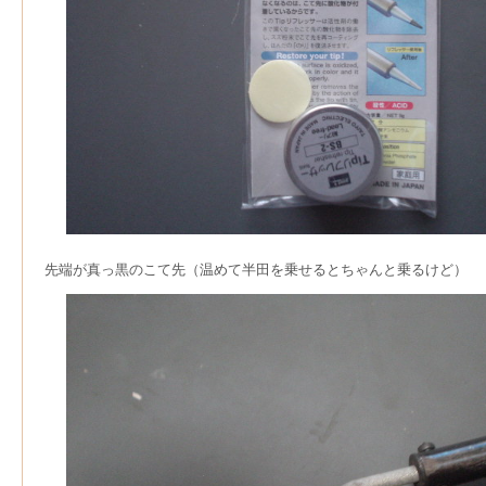
先端が真っ黒のこて先（温めて半田を乗せるとちゃんと乗るけど）