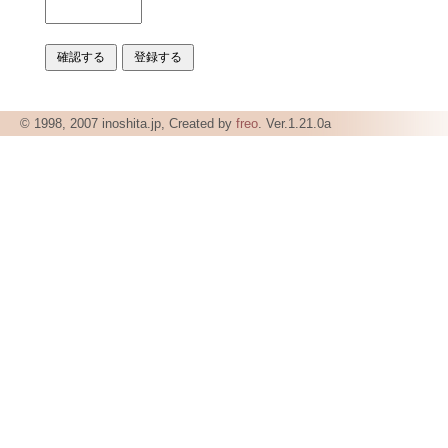
© 1998, 2007 inoshita.jp, Created by
freo
. Ver.1.21.0a