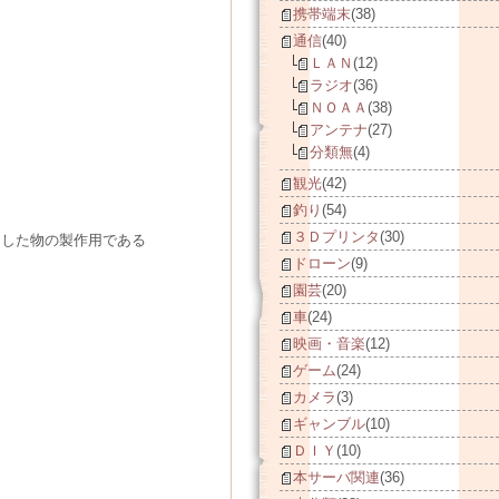
携帯端末
(38)
通信
(40)
ＬＡＮ
(12)
ラジオ
(36)
ＮＯＡＡ
(38)
アンテナ
(27)
分類無
(4)
観光
(42)
釣り
(54)
３Ｄプリンタ
(30)
減らした物の製作用である
ドローン
(9)
園芸
(20)
車
(24)
映画・音楽
(12)
ゲーム
(24)
カメラ
(3)
ギャンブル
(10)
ＤＩＹ
(10)
本サーバ関連
(36)