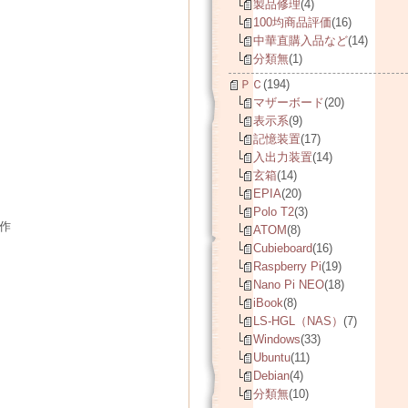
製品修理
(4)
100均商品評価
(16)
中華直購入品など
(14)
分類無
(1)
ＰＣ
(194)
マザーボード
(20)
表示系
(9)
記憶装置
(17)
入出力装置
(14)
玄箱
(14)
EPIA
(20)
Polo T2
(3)
製作
ATOM
(8)
Cubieboard
(16)
Raspberry Pi
(19)
Nano Pi NEO
(18)
iBook
(8)
LS-HGL（NAS）
(7)
Windows
(33)
Ubuntu
(11)
Debian
(4)
分類無
(10)