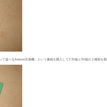
べるArduino互換機」という書籍を購入して3.3V版と5V版の２種類を