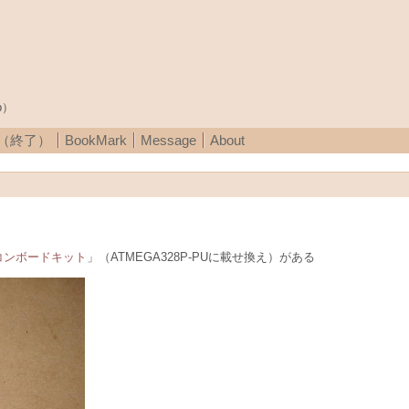
p）
A（終了）
BookMark
Message
About
マイコンボードキット
」（ATMEGA328P-PUに載せ換え）がある