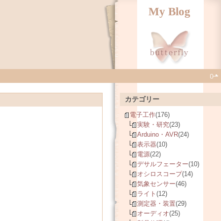
My Blog
カテゴリー
電子工作
(176)
実験・研究
(23)
Arduino・AVR
(24)
表示器
(10)
電源
(22)
デサルフェーター
(10)
オシロスコープ
(14)
気象センサー
(46)
ライト
(12)
測定器・装置
(29)
オーディオ
(25)