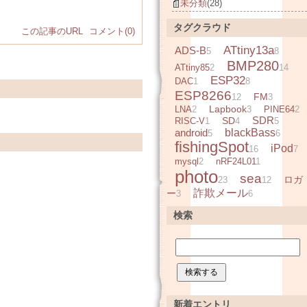
未分類
(28)
タグクラウド
この記事のURL
コメント(0)
ATtiny13a
ADS-B
5
8
BMP280
ATtiny85
2
14
ESP32
DAC
1
8
ESP8266
FM
12
3
Lapbook
LNA
2
3
PINE64
2
SDR
SD
RISC-V
1
4
5
android
blackBass
5
6
fishingSpot
iPod
16
7
mysql
2
nRF24L01
1
photo
sea
ロガ
23
12
詐欺メール
ー
3
6
検索
新着エントリ