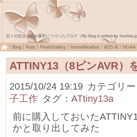
日々の生活を好き勝手につづったブログ（My blog is written by inoshita.j
Blog
Note
PhotoGallery
HomeWeather
ADS-B
NOA
ATTINY13（8ピンAVR
2015/10/24 19:19
カテゴリー
子工作
タグ：
ATtiny13a
前に購入しておいたATTINY
かと取り出してみた