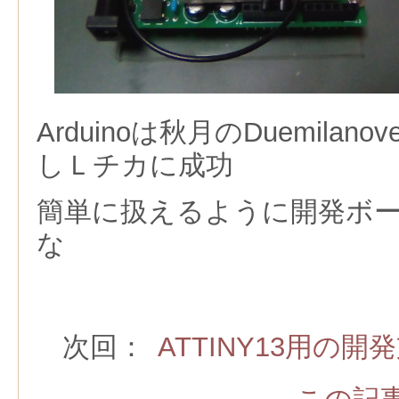
Arduinoは秋月のDuemila
しＬチカに成功
簡単に扱えるように開発ボ
な
次回：
ATTINY13用の