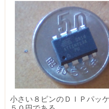
小さい８ピンのＤＩＰパッ
５０円である