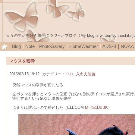
日々の生活を好き勝手につづったブログ（My blog is written by inoshita.j
Blog
Note
PhotoGallery
HomeWeather
ADS-B
NOA
マウスを粉砕
2016/02/15 19:12
カテゴリー：
ＰＣ
,
入出力装置
突然マウスの挙動が変になる
左ボタンを押すとマウスの位置ではなく別のアイコンが選択され実行
実行するという危ない現象が発生
つまりは壊れたので粉砕した（ELECOM
M-HS1DBBK
）