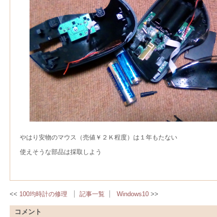
やはり安物のマウス（売値￥２Ｋ程度）は１年もたない
使えそうな部品は採取しよう
100均時計の修理
記事一覧
Windows10
コメント