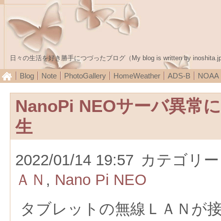
日々の生活を好き勝手につづったブログ（My blog is written by inoshita.j
Blog
Note
PhotoGallery
HomeWeather
ADS-B
NOA
NanoPi NEOサーバ異
生
2022/01/14 19:57
カテゴリー
ＡＮ
,
Nano Pi NEO
タブレットの無線ＬＡＮが