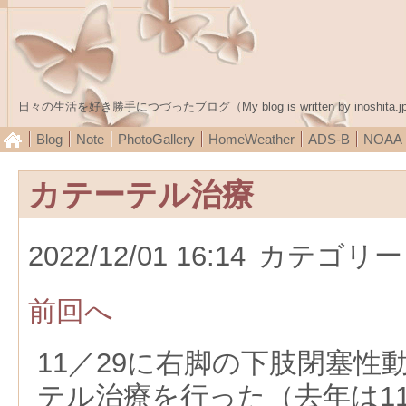
日々の生活を好き勝手につづったブログ（My blog is written by inoshita.j
Blog
Note
PhotoGallery
HomeWeather
ADS-B
NOA
カテーテル治療
2022/12/01 16:14
カテゴリー
前回へ
11／29に右脚の下肢閉塞性
テル治療を行った（去年は11