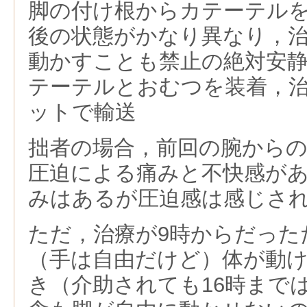
脚の付け根からカテーテル
後の状態がかなり異なり，
動かすことも禁止の絶対安
テーテルとおむつを装着，
ットで輸送
拙者の場合，前回の腕から
圧迫による痛みと不快感が
みはあるが圧迫感は感じさ
ただ，治療が9時からだった
（手は自由だけど）体が動
き（介助されても16時まで