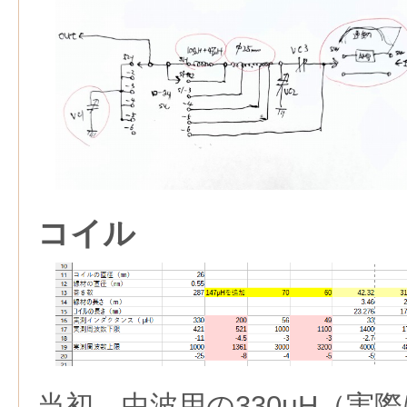
コイル
当初，中波用の330μH（実際