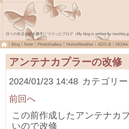
日々の生活を好き勝手につづったブログ（My blog is written by inoshita.j
Blog
Note
PhotoGallery
HomeWeather
ADS-B
NOA
アンテナカプラーの改修
2024/01/23 14:48
カテゴリー
前回へ
この前作成したアンテナカ
いので改修