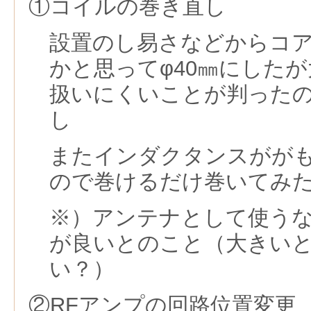
①コイルの巻き直し
設置のし易さなどからコ
かと思ってφ40㎜にした
扱いにくいことが判ったの
し
またインダクタンスがが
ので巻けるだけ巻いてみ
※）アンテナとして使う
が良いとのこと（大きい
い？）
②RFアンプの回路位置変更