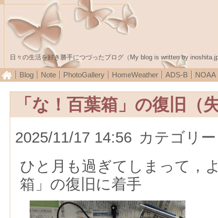
日々の生活を好き勝手につづったブログ（My blog is written by inoshita.j
Blog
Note
PhotoGallery
HomeWeather
ADS-B
NOA
「な！百葉箱」の復旧（
2025/11/17 14:56
カテゴリー
ひと月も過ぎてしまって，
箱」の復旧に着手