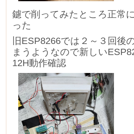
鑢で削ってみたところ正常
った
旧ESP8266では２～３回
まうようなので新しいESP8
12H動作確認