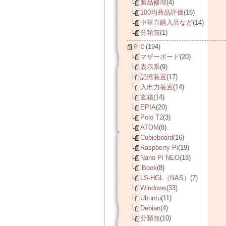
製品修理
(4)
100均商品評価
(16)
中華直購入品など
(14)
分類無
(1)
ＰＣ
(194)
マザーボード
(20)
表示系
(9)
記憶装置
(17)
入出力装置
(14)
玄箱
(14)
EPIA
(20)
Polo T2
(3)
ATOM
(8)
Cubieboard
(16)
Raspberry Pi
(19)
Nano Pi NEO
(18)
iBook
(8)
LS-HGL（NAS）
(7)
Windows
(33)
Ubuntu
(11)
Debian
(4)
分類無
(10)