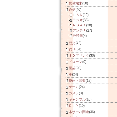
携帯端末
(38)
通信
(40)
ＬＡＮ
(12)
ラジオ
(36)
ＮＯＡＡ
(38)
アンテナ
(27)
分類無
(4)
観光
(42)
釣り
(54)
３Ｄプリンタ
(30)
ドローン
(9)
園芸
(20)
車
(24)
映画・音楽
(12)
ゲーム
(24)
カメラ
(3)
ギャンブル
(10)
ＤＩＹ
(10)
本サーバ関連
(36)