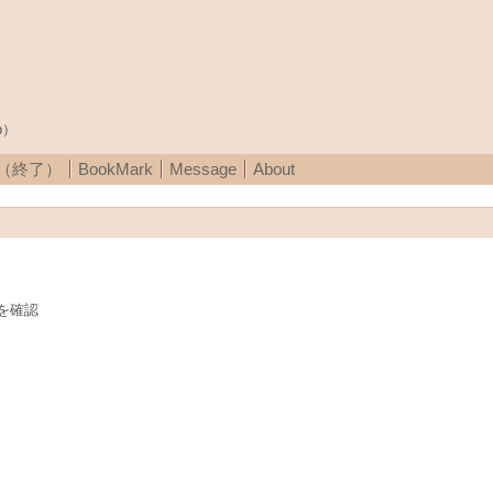
p）
A（終了）
BookMark
Message
About
を確認