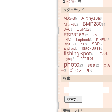
未分類
(28)
タグクラウド
ATtiny13a
ADS-B
5
8
BMP280
ATtiny85
2
14
ESP32
DAC
1
8
ESP8266
FM
12
3
Lapbook
LNA
2
3
PINE64
2
SDR
SD
RISC-V
1
4
5
android
blackBass
5
6
fishingSpot
iPod
16
7
mysql
2
nRF24L01
1
photo
sea
ロガ
23
12
詐欺メール
ー
3
6
検索
新着エントリ