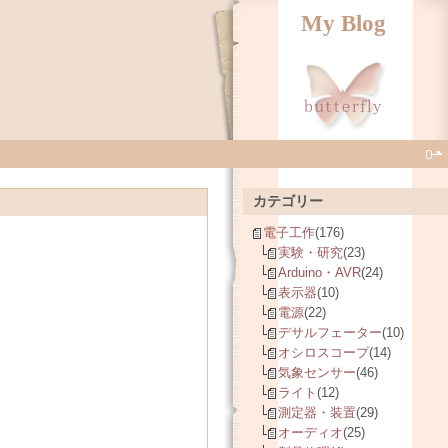
My Blog
カテゴリー
電子工作
(176)
実験・研究
(23)
Arduino・AVR
(24)
表示器
(10)
電源
(22)
デサルフェーター
(10)
オシロスコープ
(14)
気象センサー
(46)
ライト
(12)
測定器・装置
(29)
オーディオ
(25)