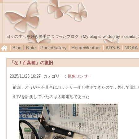
日々の生活を好き勝手につづったブログ（My blog is written by inoshita.j
Blog
Note
PhotoGallery
HomeWeather
ADS-B
NOA
「な！百葉箱」の復旧
2025/11/23 16:27
カテゴリー：
気象センサー
前回，どうやら不具合はバッテリー側と推測できたので，外して電圧
4.1Vを計測していたのは太陽電池であった