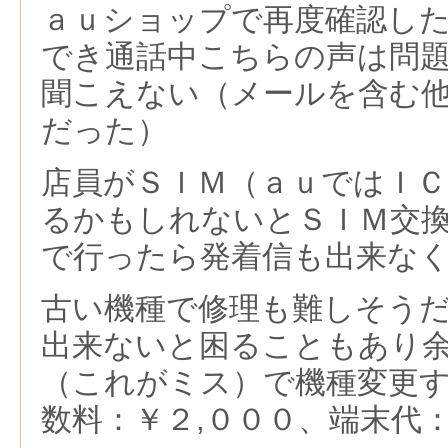
ａｕショップで再度確認し
でき通話中こちらの声は問
聞こえない（メールを含む
だった）
店員がＳＩＭ（ａｕではＩ
るかもしれないとＳＩＭ交
で行ったら発着信も出来な
古い機種で修理も難しそう
出来ないと困ることもあり
（これがミス）で機種変更
数料：￥２,０００、端末代