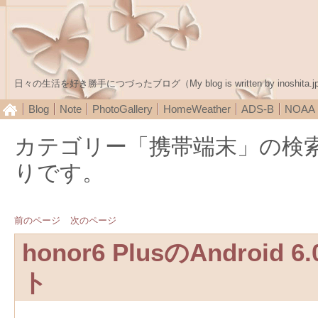
日々の生活を好き勝手につづったブログ（My blog is written by inoshita.j
Blog
Note
PhotoGallery
HomeWeather
ADS-B
NOA
カテゴリー「携帯端末」の検
りです。
前のページ
次のページ
honor6 PlusのAndroi
ト