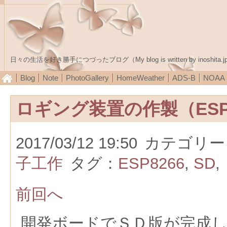
日々の生活を好き勝手につづったブログ（My blog is written by inoshita.j
Blog
Note
PhotoGallery
HomeWeather
ADS-B
NOA
ロギング装置の作製（ESP
2017/03/12 19:50
カテゴリー
子工作
タグ：
ESP8266
,
SD
,
前回へ
開発ボードでＳＤ版が完成