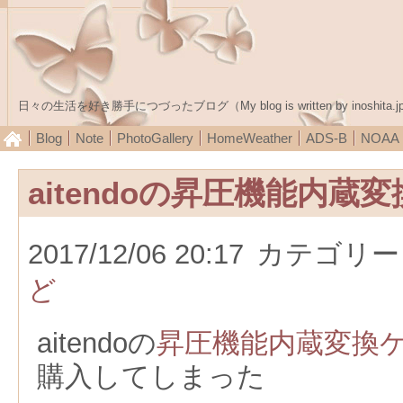
日々の生活を好き勝手につづったブログ（My blog is written by inoshita.j
Blog
Note
PhotoGallery
HomeWeather
ADS-B
NOA
aitendoの昇圧機能内蔵
2017/12/06 20:17
カテゴリー
ど
aitendoの
昇圧機能内蔵変換
購入してしまった