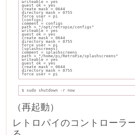
writeable = yes
guest ok = yes
create mask = 0644
directory mask = 0755
force user = pi
[configs]
comment = configs
path = "/opt/retropie/configs"
writeable = yes
guest ok = yes
create mask = 0644
directory mask = 0755
force user = pi
[splashscreens]
comment = splashscreens
path = "/home/pi/RetroPie/splashscreens"
writeable = yes
guest ok = yes
create mask = 0644
directory mask = 0755
force user = pi
$ sudo shutdown -r now
（再起動）
レトロパイのコントローラ
る