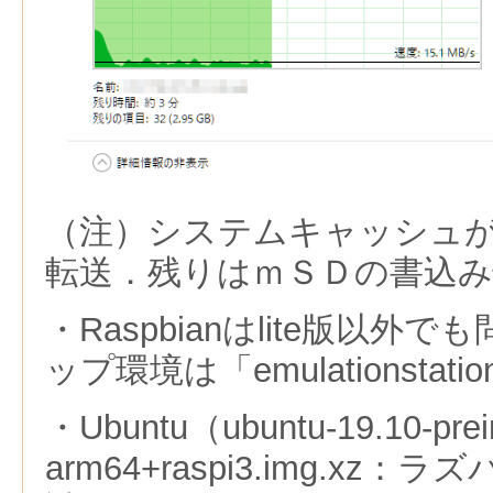
（注）システムキャッシュ
転送．残りはｍＳＤの書込み
・Raspbianはlite版以
ップ環境は「emulationsta
・Ubuntu（ubuntu-19.10-preins
arm64+raspi3.img.x