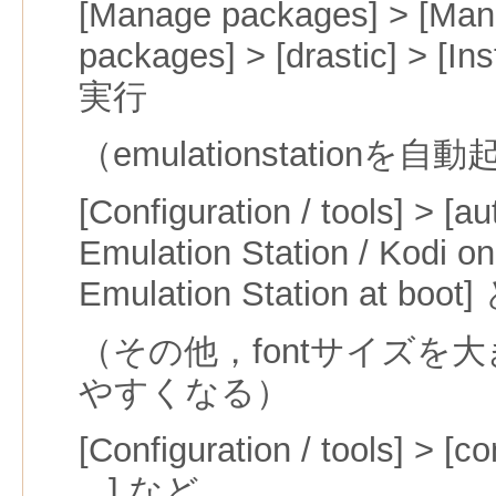
[Manage packages] > [Man
packages] > [drastic] > [Ins
実行
（emulationstationを自
[Configuration / tools] > [au
Emulation Station / Kodi on 
Emulation Station at boo
（その他，fontサイズを
やすくなる）
[Configuration / tools] > [c
...] など