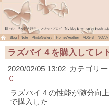
日々の生活を好き勝手につづったブログ（My blog is written by inoshita.j
Blog
Note
PhotoGallery
HomeWeather
ADS-B
NOA
ラズパイ４を購入してレ
2020/02/05 13:02
カテゴリー
Ｃ
ラズパイ４の性能が随分向
で購入した