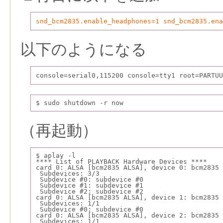
snd_bcm2835.enable_headphones=1 snd_bcm2835.ena
以下のようになる
console=serial0,115200 console=tty1 root=PARTUU
$ sudo shutdown -r now
（再起動）
$ aplay -l
**** List of PLAYBACK Hardware Devices ****
card 0: ALSA [bcm2835 ALSA], device 0: bcm2835 
 Subdevices: 3/3
 Subdevice #0: subdevice #0
 Subdevice #1: subdevice #1
 Subdevice #2: subdevice #2
card 0: ALSA [bcm2835 ALSA], device 1: bcm2835 
 Subdevices: 1/1
 Subdevice #0: subdevice #0
card 0: ALSA [bcm2835 ALSA], device 2: bcm2835
 Subdevices: 1/1