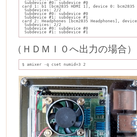
 Subdevice #0: subdevice #0
card 1: b1 [bcm2835 HDMI 1], device 0: bcm2835
 Subdevices: 2/2
 Subdevice #0: subdevice #0
 Subdevice #1: subdevice #1
card 2: Headphones [bcm2835 Headphones], device
 Subdevices: 2/2
 Subdevice #0: subdevice #0
 Subdevice #1: subdevice #1
（ＨＤＭＩ０へ出力の場合）
$ amixer -q cset numid=3 2