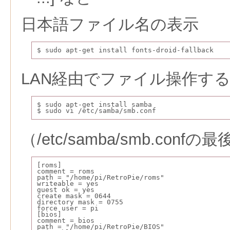
日本語ファイル名の表示
$ sudo apt-get install fonts-droid-fallback
LAN経由でファイル操作する
$ sudo apt-get install samba
$ sudo vi /etc/samba/smb.conf
（/etc/samba/smb.con
[roms]
comment = roms
path = "/home/pi/RetroPie/roms"
writeable = yes
guest ok = yes
create mask = 0644
directory mask = 0755
force user = pi
[bios]
comment = bios
path = "/home/pi/RetroPie/BIOS"