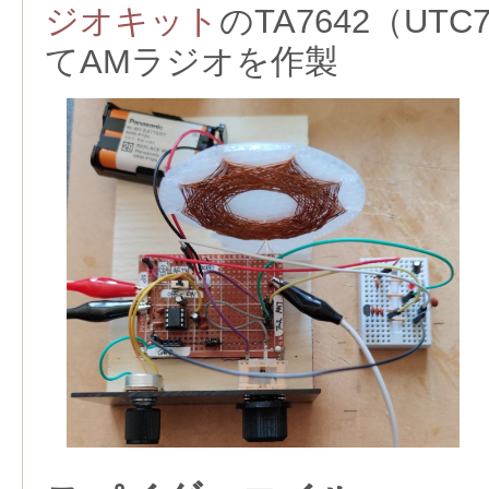
ジオキット
のTA7642（UT
てAMラジオを作製