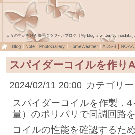
日々の生活を好き勝手につづったブログ（My blog is written by inoshita.j
Blog
Note
PhotoGallery
HomeWeather
ADS-B
NOA
スパイダーコイルを作りA
2024/02/11 20:00
カテゴリー
スパイダーコイルを作製．4～
量）のポリバリで同調回路
コイルの性能を確認するた