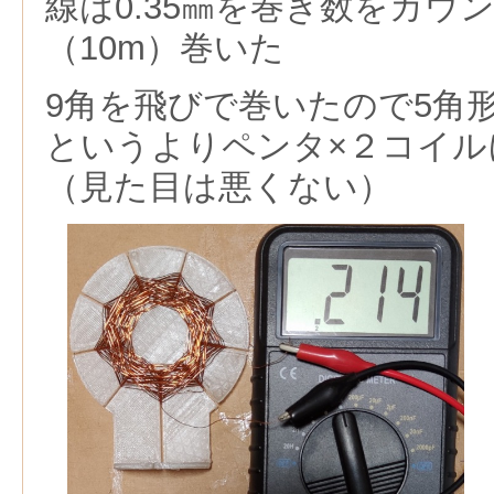
線は0.35㎜を巻き数をカウ
（10m）巻いた
9角を飛びで巻いたので5角
というよりペンタ×２コイル
（見た目は悪くない）