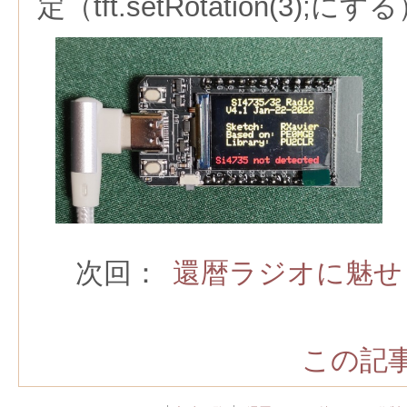
定（tft.setRotation(3);にす
次回：
還暦ラジオに魅せ
この記事