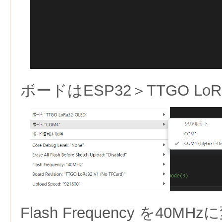
ボードはESP32＞TTGO LoR
Flash Frequency を40MH