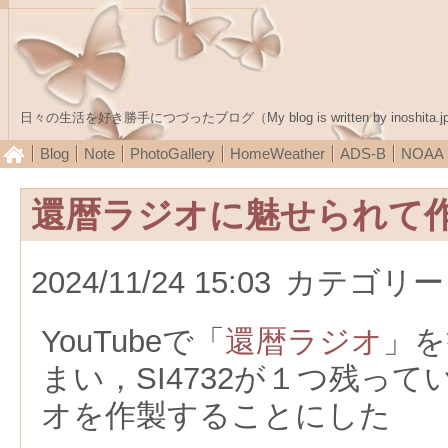
日々の生活を好き勝手につづったブログ（My blog is written by inoshita.j
Blog
Note
PhotoGallery
HomeWeather
ADS-B
NOA
還暦ラジオに魅せられて
2024/11/24 15:03
カテゴリー
YouTubeで「
還暦ラジオ
」を
まい，SI4732が１つ残っ
オを作製することにした