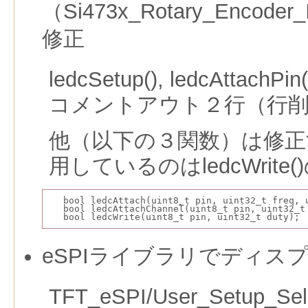
（Si473x_Rotary_Encoder_I
修正
ledcSetup(), ledcAtta
コメントアウト２行（行
他（以下の３関数）は修正
用しているのはledcWrite
bool ledcAttach(uint8_t pin, uint32_t freq, 
bool ledcAttachChannel(uint8_t pin, uint32_t
bool ledcWrite(uint8_t pin, uint32_t duty);
eSPIライブラリでディス
TFT_eSPI/User_Setup_S