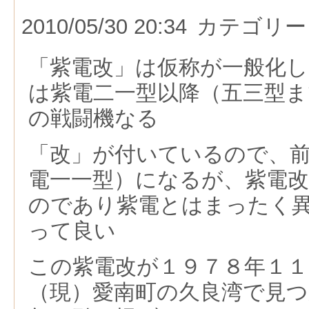
2010/05/30 20:34
カテゴリー
「紫電改」は仮称が一般化し
は紫電二一型以降（五三型
の戦闘機なる
「改」が付いているので、
電一一型）になるが、紫電
のであり紫電とはまったく
って良い
この紫電改が１９７８年１１
（現）愛南町の久良湾で見つ