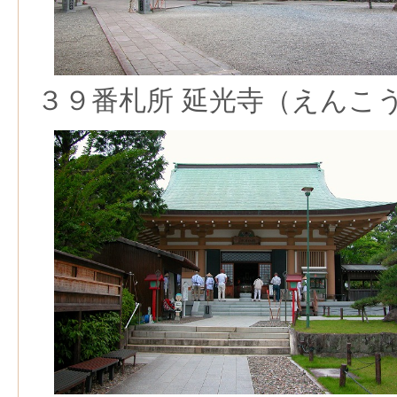
３９番札所 延光寺（えんこ