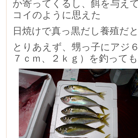
か寄ってくるし、餌を与え
コイのように思えた
日焼けで真っ黒だし養殖だ
とりあえず、甥っ子にアジ
７ｃｍ、２ｋｇ）を釣って