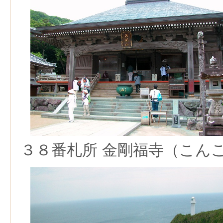
３８番札所 金剛福寺（こん