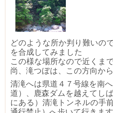
どのような所か判り難いの
を合成してみました
この様な場所なので近くま
尚、滝つぼは、この方向か
清滝へは県道４７号線を南
道）、鹿森ダムを越えてし
にある）清滝トンネルの手
通行禁止）へ歩いて行きま