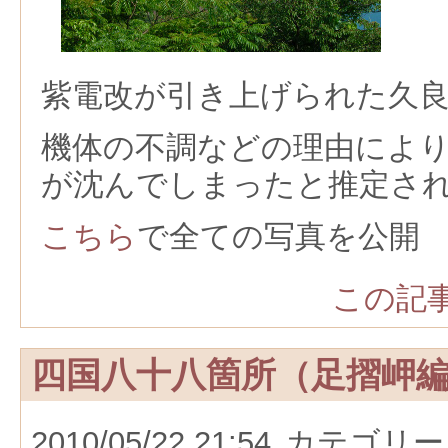
紫電改が引き上げられた久
機体の不調などの理由によ
が沈んでしまったと推定さ
こちら
で全ての写真を公開
この記事
四国八十八箇所（足摺岬
2010/05/22 21:54
カテゴリー