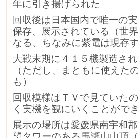
年に引き揚げられた
回収後は日本国内で唯一の
保存、展示されている（世
なる、ちなみに紫電は現存
大戦末期に４１５機製造さ
（ただし、まともに使えた
も）
回収模様はＴＶで見ていた
く実機を観にいくことがで
展示の場所は愛媛県南宇和郡
望タワーのある馬瀬山山頂