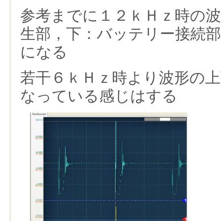
参考までに１２ｋＨｚ時の
生部，下：バッテリー接続部
になる
若干６ｋＨｚ時より波形の
なっている感じはする