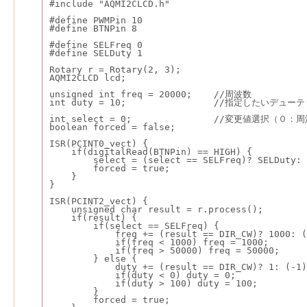
#include "AQMI2CLCD.h"
#define PWMPin 10
#define BTNPin 8
#define SELFreq 0
#define SELDuty 1
Rotary r = Rotary(2, 3);
AQMI2CLCD lcd;
unsigned int freq = 20000;    //周波数
int duty = 10;                //指定したいデュー
int select = 0;               //変更値選択
boolean forced = false;
ISR(PCINT0_vect) {
    if(digitalRead(BTNPin) == HIGH) {
        select = (select == SELFreq)? SELDuty: 
        forced = true;
    }
}
ISR(PCINT2_vect) {
    unsigned char result = r.process();
    if(result) {
        if(select == SELFreq) {
            freq += (result == DIR_CW)? 1000: (
            if(freq < 1000) freq = 1000;
            if(freq > 50000) freq = 50000;
        } else {
            duty += (result == DIR_CW)? 1: (-1)
            if(duty < 0) duty = 0;
            if(duty > 100) duty = 100;
        }
        forced = true;