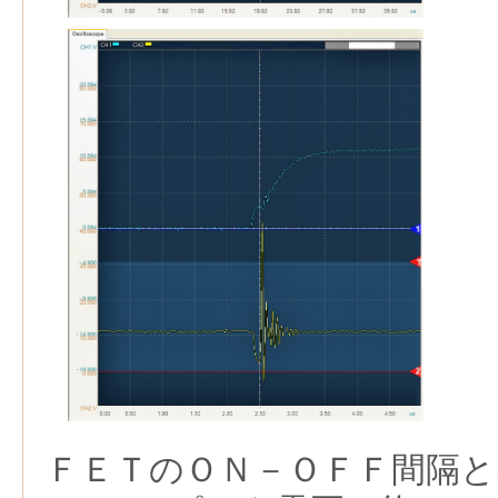
ＦＥＴのＯＮ－ＯＦＦ間隔