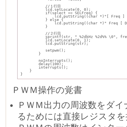
           //１行目
           lcd.setLocate(0, 0);
           if(select == SELFreq) {
               lcd.putString((char *)"[ Freq ] 
           } else {
               lcd.putString((char *)" Freq [ D
           }
           //２行目
           sprintf(str, " %2dkHz %2d%% \0", fre
           lcd.setLocate(0, 1);
           lcd.putString(str);
           setpwm();
        }
        noInterrupts();
        delay(100);
        interrupts();
    }
}
ＰＷＭ操作の覚書
ＰＷＭ出力の周波数をダイ
るためには直接レジスタを