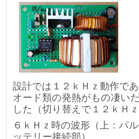
設計では１２ｋＨｚ動作で
オード類の発熱がもの凄い
した（切り替えで１２ｋＨ
６ｋＨｚ時の波形（上：パル
ッテリー接続部）