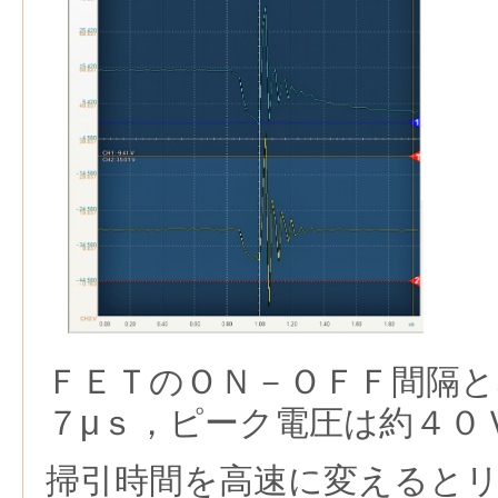
ＦＥＴのＯＮ－ＯＦＦ間隔
７μｓ，ピーク電圧は約４０
掃引時間
を高速に変えると