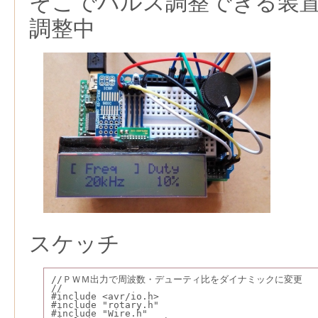
そこでパルス調整できる装置をA
調整中
スケッチ
//ＰＷＭ出力で周波数・デューティ比をダイナミックに変更
//
#include <avr/io.h>
#include "rotary.h"
#include "Wire.h"