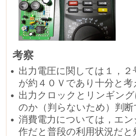
考察
出力電圧に関しては１，２
が約４０Ｖであり十分と考
出力クロックとリンギング
のか（判らないため）判断
消費電力については，エン
作だと普段の利用状況だと