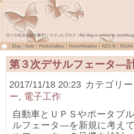
日々の生活を好き勝手につづったブログ（My blog is written by inoshita.j
Blog
Note
PhotoGallery
HomeWeather
ADS-B
NOA
第３次デサルフェータ―
2017/11/18 20:23
カテゴリー
ー
,
電子工作
自動車とＵＰＳやポータブ
ルフェータ―を新規に考え