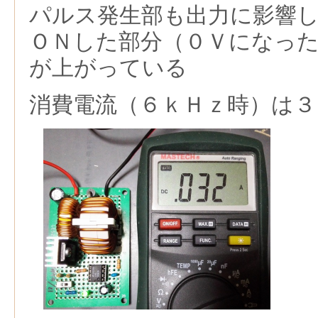
パルス発生部も出力に影響
ＯＮした部分（０Ｖになっ
が上がっている
消費電流（６ｋＨｚ時）は３