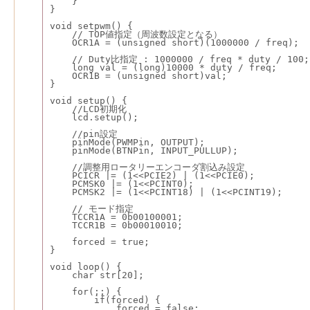
    }
}
void setpwm() {
    // TOP値指定（周波数設定となる）
    OCR1A = (unsigned short)(1000000 / freq);
    // Duty比指定 : 1000000 / freq * duty / 100;
    long val = (long)10000 * duty / freq;
    OCR1B = (unsigned short)val;
}
void setup() {
    //LCD初期化
    lcd.setup();
    //pin設定
    pinMode(PWMPin, OUTPUT);
    pinMode(BTNPin, INPUT_PULLUP);
    //調整用ロータリーエンコーダ割込み設定
    PCICR |= (1<<PCIE2) | (1<<PCIE0);
    PCMSK0 |= (1<<PCINT0);
    PCMSK2 |= (1<<PCINT18) | (1<<PCINT19);
    // モード指定
    TCCR1A = 0b00100001;
    TCCR1B = 0b00010010;
    forced = true;
}
void loop() {
    char str[20];
    for(;;) {
        if(forced) {
            forced = false;