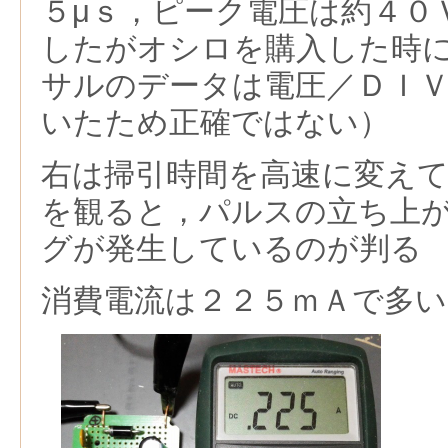
５μｓ，ピーク電圧は約４０
したがオシロを購入した時
サルのデータは電圧／ＤＩ
いたため正確ではない）
右は掃引時間
を高速に変え
を観ると，パルスの立ち上
グが発生しているのが判る
消費電流は２２５ｍＡで多