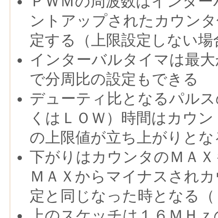
ＰＷＭの周波数はインター
ントアップされたカウンタ
定する（上限設定しない場
インターバルタイマは最大
で分周比の設定もできる
デューティ比となるパルス
くはＬＯＷ）時間はカウン
の上限値が立ち上がりとな
下がりはカウンタのＭＡＸ
ＭＡＸからマイナスされカ
定と同じなった時となる（
上のスケッチは１６ＭＨｚ