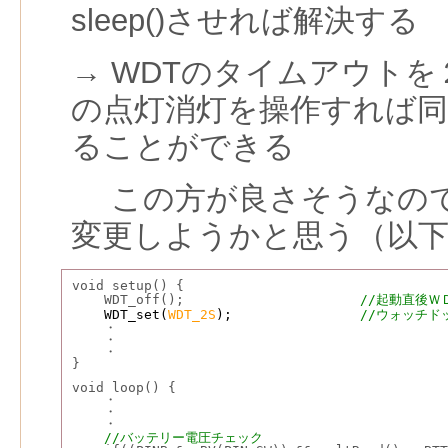
sleep()させれば解決する
→ WDTのタイムアウトを
の点灯消灯を操作すれば
ることができる
この方が良さそうなので
変更しようかと思う（以
void setup() {
    WDT_off();                      
//起動直後Ｗ
WDT_set(
WDT_2S
);
//ウォッチド
    ・
    ・
    ・
}
void loop() {
    ・
    ・
    ・
//バッテリー電圧チェック