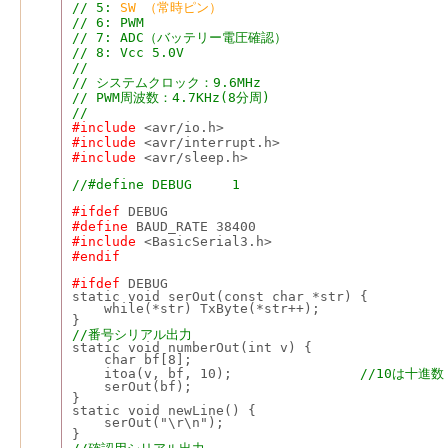
// 5: 
SW （常時ピン）
// 6: PWM
// 7: ADC（バッテリー電圧確認）
// 8: Vcc 5.0V
//
// システムクロック：9.6MHz
// PWM周波数：4.7KHz(8分周)
//
#include
 <avr/io.h>
#include
 <avr/interrupt.h>
#include
 <avr/sleep.h>
//#define DEBUG     1
#ifdef
 DEBUG
#define
 BAUD_RATE 38400
#include
 <BasicSerial3.h>
#endif
#ifdef
 DEBUG
static void serOut(const char *str) {
    while(*str) TxByte(*str++);
}
//番号シリアル出力
static void numberOut(int v) {
    char bf[8];
    itoa(v, bf, 10);                
//10は十進数
    serOut(bf);
}
static void newLine() {
    serOut("\r\n");
}