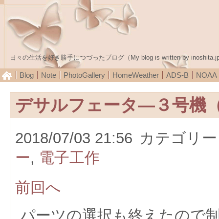
日々の生活を好き勝手につづったブログ（My blog is written by inoshita.j
Blog
Note
PhotoGallery
HomeWeather
ADS-B
NOA
デサルフェータ―３号機
2018/07/03 21:56
カテゴリー
ー
,
電子工作
前回へ
パーツの選択も終えたので