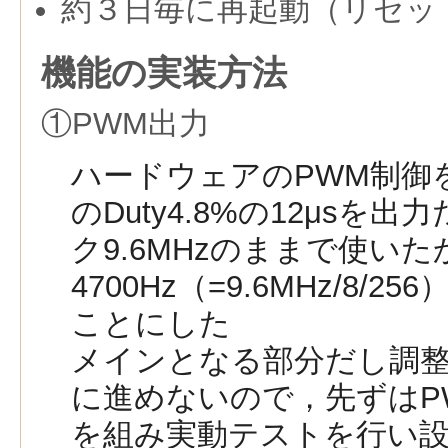
約３日毎に再起動（リセッ
機能の実装方法
①PWM出力
ハードウェアのPWM制御を
のDuty4.8%の12μsを
ク9.6MHzのままで使い
4700Hz（=9.6MHz/8/2
ことにした
メインとなる部分だし調
に進めないので，先ずはP
を組み実動テストを行い