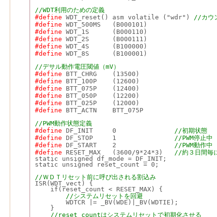
//WDT利用のための定義
#define
 WDT_reset() asm volatile ("wdr") 
//カウ
#define
 WDT_500MS   (B000101)
#define
 WDT_1S      (B000110)
#define
 WDT_2S      (B000111)
#define
 WDT_4S      (B100000)
#define
 WDT_8S      (B100001)
//デサル動作電圧閾値（mV）
#define
 BTT_CHRG    (13500)
#define
 BTT_100P    (12600)
#define
 BTT_075P    (12400)
#define
 BTT_050P    (12200)
#define
 BTT_025P    (12000)
#define
 BTT_ACTN    BTT_075P
//PWM動作状態定義
#define
 DF_INIT     0               
//初期状態
#define
 DF_STOP     1               
//PWM停止中
#define
 DF_START    2               
//PWM動作中
#define
 RESET_MAX   (3600/9*24*3)   
//約３日間毎
static unsigned df_mode = DF_INIT;
static unsigned reset_count = 0;
//ＷＤＴリセット前に呼び出される割込み
ISR(WDT_vect) {
    if(reset_count < RESET_MAX) {
//システムリセットを回避
        WDTCR |= _BV(WDE)|_BV(WDTIE);
    }
//reset_countはシステムリセットで初期化させる