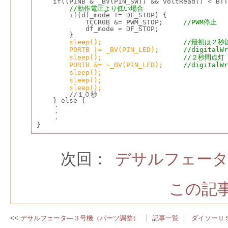
    if((PINB & _BV(PIN_SW)) && voltRead() < BTT
//動作電圧より低い場合
        if(df_mode != DF_STOP) {
            TCCR0B &= PWM_STOP;     
//PWM停止
            df_mode = DF_STOP;
        }
sleep();
//最初は２秒
PORTB |= _BV(PIN_LED);
//digitalWr
 sleep();
//２秒間点灯
PORTB &= ~_BV(PIN_LED);
//digitalWr
sleep();
 sleep();
sleep();
        //１０秒
    } else {
    ・
    ・
    ・
}
次回：
デサルフェータ
この記事
デサルフェータ―３号機（パーツ調整）
記事一覧
ダイソーＵ