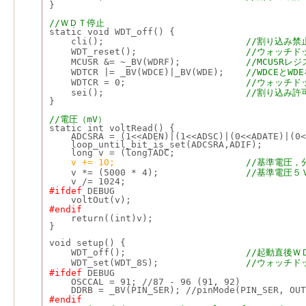
}
//ＷＤＴ停止
static void WDT_off() {
    cli();                          
//割り込み禁
    WDT_reset();                    
//ウォッチド
    MCUSR &= ~_BV(WDRF);            
//MCUSR
    WDTCR |= _BV(WDCE)|_BV(WDE);    
//WDCEとW
    WDTCR = 0;                      
//ウォッチド
    sei();                          
//割り込み許
}
//電圧（mV）
static int voltRead() {
    ADCSRA = (1<<ADEN)|(1<<ADSC)|(0<<ADATE)|(0<
    loop_until_bit_is_set(ADCSRA,ADIF);
    long v = (long)ADC;
v += 10;
//基準電圧，
    v *= (5000 * 4);                
//基準電圧５
    v /= 1024;
#ifdef
 DEBUG
    voltOut(v);
#endif
    return((int)v);
}
void setup() {
    WDT_off();                      
//起動直後Ｗ
    WDT_set(WDT_8S);                
//ウォッチド
#ifdef
 DEBUG
    OSCCAL = 91; //87 - 96 (91, 92)
    DDRB = _BV(PIN_SER); //pinMode(PIN_SER, OUT
#endif