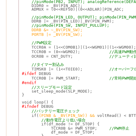
//pinMode(PB2, INPUT); analogReference(DEFA
    DIDR0 = _BV(PIN_ADC);
    ADMUX = (0<<REFS0)|(0<<ADLAR)|PIN_ADC;
//pinMode(PIN_LED, OUTPUT); pinMode(PIN_PWM
    DDRB |= _BV(PIN_LED)|_BV(PIN_PWM);
//pinMode(PIN_SW, INPUT_PULLUP);
DDRB &= ~_BV(PIN_SW);
PORTB |= _BV(PIN_SW);
//PWM設定
    TCCR0A = (1<<COM0B1)|(1<<WGM01)|(1<<WGM00);
    TCCR0B = (0<<WGM02);            
//高速PWM動
    OCR0B = CNT_DUTY;              
 //デューティ
//タイマー割込み
    TIMSK0 |= (1<<TOIE0);           
//オーバーフ
#ifdef
 DEBUG
    TCCR0B |= PWM_START;            
//常時PWM
#endif
//スリープモード設定
    set_sleep_mode(SLP_MODE);
}
void loop() {
#ifndef
 DEBUG
//バッテリー電圧チェック
    if(
(PINB & _BV(PIN_SW)) &&
 voltRead() < BTT
//動作電圧より低い場合
        if(df_mode != DF_STOP) {
            TCCR0B &= PWM_STOP;     
//PWM停止
            df_mode = DF_STOP;
        }