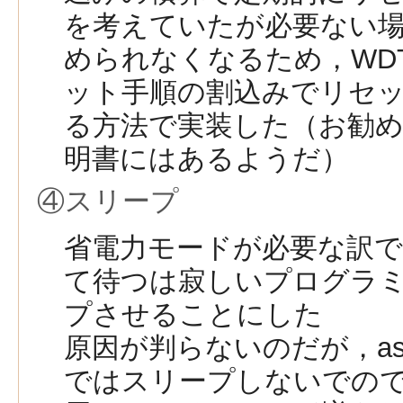
を考えていたが必要ない場
められなくなるため，WDT
ット手順の割込みでリセ
る方法で実装した（お勧
明書にはあるようだ）
④スリープ
省電力モードが必要な訳
て待つは寂しいプログラ
プさせることにした
原因が判らないのだが，asm vola
ではスリープしないでのでsle