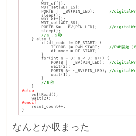
        WDT_off();
        WDT_set(WDT_1S);
        PORTB |= _BV(PIN_LED);      
//digitalWr
        sleep();
        WDT_off();
        WDT_set(WDT_8S);
        PORTB &= ~_BV(PIN_LED);     
//digitalWr
        sleep();
//９．５秒
    } else {
        if(df_mode != DF_START) {
            TCCR0B |= PWM_START;   
 //PWM開始
            df_mode = DF_START;
        }
        for(int n = 0; n < 3; n++) {
            PORTB |= _BV(PIN_LED);  
//digitalWr
            wait(2);
            PORTB &= ~_BV(PIN_LED); 
//digitalWr
            wait(1);
        }
//９秒
    }
#else
    voltRead();
    wait(2);
#endif
    reset_count++;
}
なんとか収まった