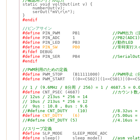
//確認用シリアル出力
static void voltOut(int v) {
    numberOut(v);
    serOut("mV\r\n");
}
#endif
//ピンアサイン
#define
 PIN_PWM     PB1             
//PWM出力
#define
 PIN_ADC     1               
//PB2(ADC
#define
 PIN_LED     PB3             
//動作LED
#define
 PIN_SW      PB0
             //常時実行
#ifdef
 DEBUG
#define
 PIN_SER     PB4             
//SerialOut
#endif
//PWM利用のための定義
#define
 PWM_STOP    (B11111000)     
//PWM停止
#define
 PWM_START   ((0<<CS02)|(1<<CS01)|(0<<CS
// 1 / (9.6MHz / 8分周 / 256) = 1 / 4687.5 = 0
#define
 CNT_PSEC (4687)             
//カウント数
// 12us / 213us * 256 = 14
// 10us / 213us * 256 = 12
//  9us : 10.8 , 8us : 9.6
//#define CNT_DUTY    (10)
//8.32us = 
#define
CNT_DUTY    (6)
//5.00us = 
//#define CNT_DUTY (5)              //4.16us = 
//スリープ定義
#define
 SLP_MODE    
SLEEP_MODE_ADC
#define
 sleep()     sleep_mode()    
//asm volat