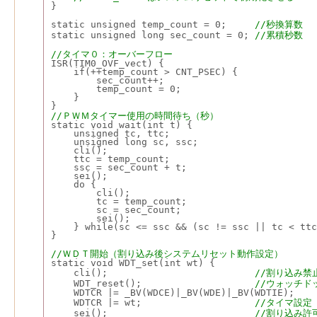
}
static unsigned temp_count = 0;     
//秒換算数
static unsigned long sec_count = 0; 
//累積秒数
//タイマ０：オーバーフロー
ISR(TIM0_OVF_vect) {
    if(++temp_count > CNT_PSEC) {
        sec_count++;
        temp_count = 0;
    }
}
//ＰＷＭタイマー使用の時間待ち（秒）
static void wait(int t) {
    unsigned tc, ttc;
    unsigned long sc, ssc;
    cli();
    ttc = temp_count;
    ssc = sec_count + t;
    sei();
    do {
        cli();
        tc = temp_count;
        sc = sec_count;
        sei();
    } while(sc <= ssc && (sc != ssc || tc < ttc
}
//ＷＤＴ開始（割り込み後システムリセット動作設定）
static void WDT_set(int wt) {
    cli();                          
//割り込み禁
    WDT_reset();                    
//ウォッチド
    WDTCR |= _BV(WDCE)|_BV(WDE)|_BV(WDTIE); 
    WDTCR |= wt;                    
//タイマ設定
    sei();                          
//割り込み許